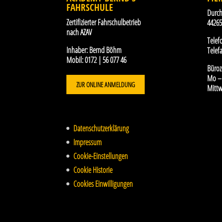
FAHRSCHULE
Durch
Zertifizierter Fahrschulbetrieb
4426
nach AZAV
Telef
Inhaber:
Bernd Böhm
Telefa
Mobil:
0172 | 56 077 46
Büroz
Mo – 
ZUR ONLINE ANMELDUNG
Mittw
Datenschutzerklärung
Impressum
Cookie-Einstellungen
Cookie Historie
Cookies Einwilligungen