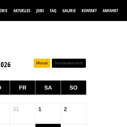
ORIE
AKTUELLES
JOBS
FAQ
GALERIE
KONTAKT
ANFAHRT
2026
Monat
Terminübersicht
O
FR
SA
SO
31
1
2