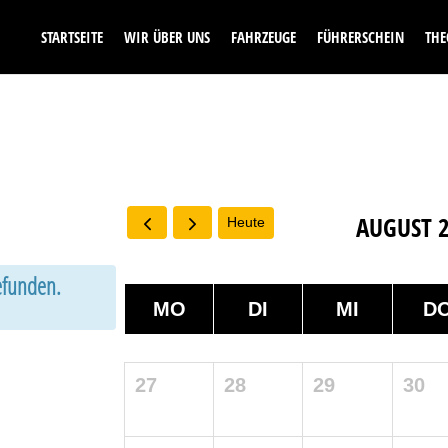
STARTSEITE
WIR ÜBER UNS
FAHRZEUGE
FÜHRERSCHEIN
THE
AUGUST 
Heute
gefunden.
MO
DI
MI
D
27
28
29
30