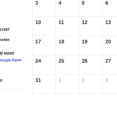
3
4
5
6
10
11
12
13
GSORT
ghofen
17
18
19
20
W
44265
oogle Karte
24
25
26
27
31
1
2
3
70