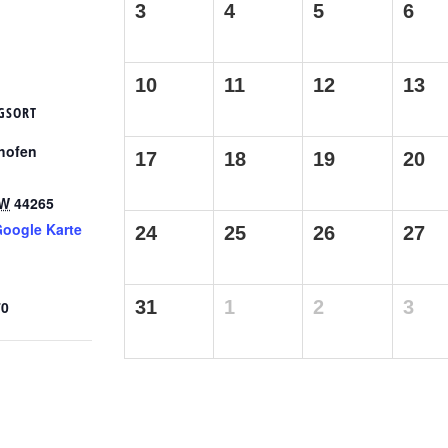
3
4
5
6
10
11
12
13
GSORT
ghofen
17
18
19
20
W
44265
oogle Karte
24
25
26
27
31
1
2
3
70