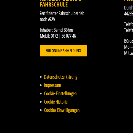
FAHRSCHULE
Durch
Zertifizierter Fahrschulbetrieb
4426
nach AZAV
Telef
Inhaber:
Bernd Böhm
Telefa
Mobil:
0172 | 56 077 46
Büroz
Mo – 
ZUR ONLINE ANMELDUNG
Mittw
Datenschutzerklärung
Impressum
Cookie-Einstellungen
Cookie Historie
Cookies Einwilligungen