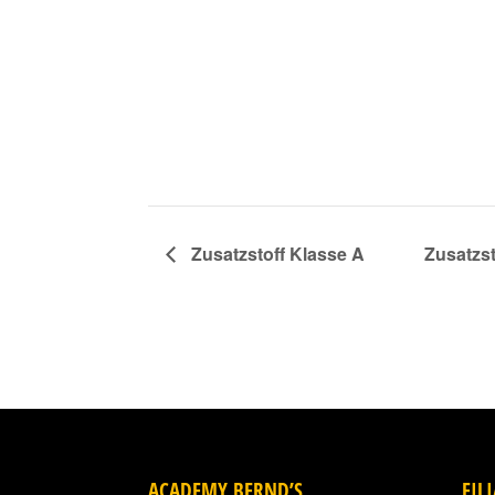
Zusatzstoff Klasse A
Zusatzs
ACADEMY BERND’S
FIL