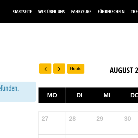
STARTSEITE
WIR ÜBER UNS
FAHRZEUGE
FÜHRERSCHEIN
THE
AUGUST 
Heute
gefunden.
MO
DI
MI
D
27
28
29
30