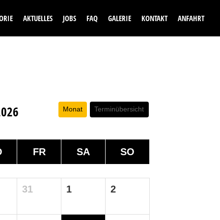
ORIE
AKTUELLES
JOBS
FAQ
GALERIE
KONTAKT
ANFAHRT
2026
Monat
Terminübersicht
O
FR
SA
SO
31
1
2