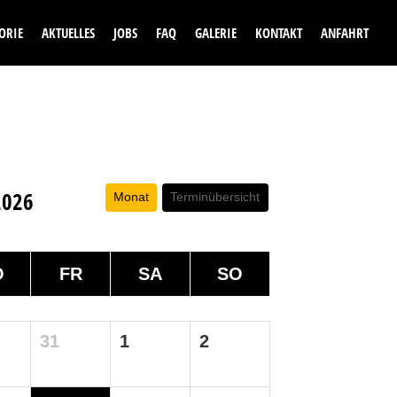
ORIE
AKTUELLES
JOBS
FAQ
GALERIE
KONTAKT
ANFAHRT
2026
Monat
Terminübersicht
O
FR
SA
SO
31
1
2