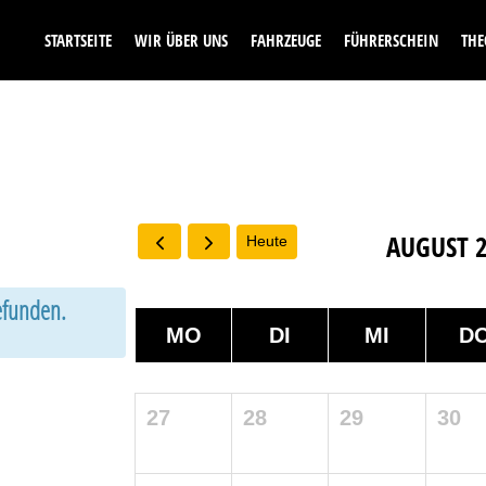
STARTSEITE
WIR ÜBER UNS
FAHRZEUGE
FÜHRERSCHEIN
THE
AUGUST 
Heute
gefunden.
MO
DI
MI
D
27
28
29
30