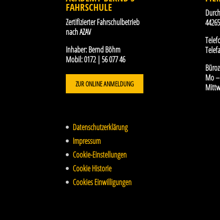
FAHRSCHULE
Durch
Zertifizierter Fahrschulbetrieb
4426
nach AZAV
Telef
Inhaber:
Bernd Böhm
Telefa
Mobil:
0172 | 56 077 46
Büroz
Mo – 
ZUR ONLINE ANMELDUNG
Mittw
Datenschutzerklärung
Impressum
Cookie-Einstellungen
Cookie Historie
Cookies Einwilligungen