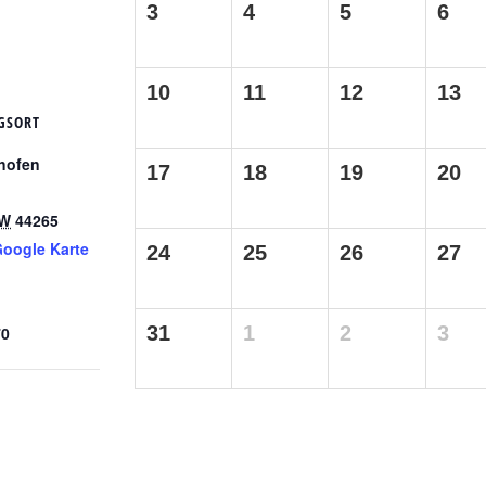
3
4
5
6
10
11
12
13
GSORT
ghofen
17
18
19
20
W
44265
oogle Karte
24
25
26
27
31
1
2
3
70