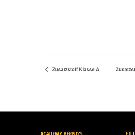
Zusatzstoff Klasse A
Zusatzs
ACADEMY BERND’S
FIL