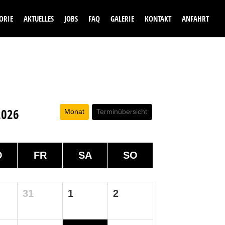
ORIE
AKTUELLES
JOBS
FAQ
GALERIE
KONTAKT
ANFAHRT
2026
Monat
Terminübersicht
O
FR
SA
SO
31
1
2