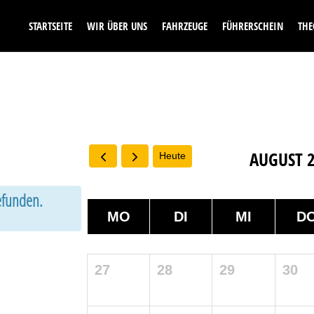
STARTSEITE
WIR ÜBER UNS
FAHRZEUGE
FÜHRERSCHEIN
THE
AUGUST 
Heute
gefunden.
MO
DI
MI
D
27
28
29
30