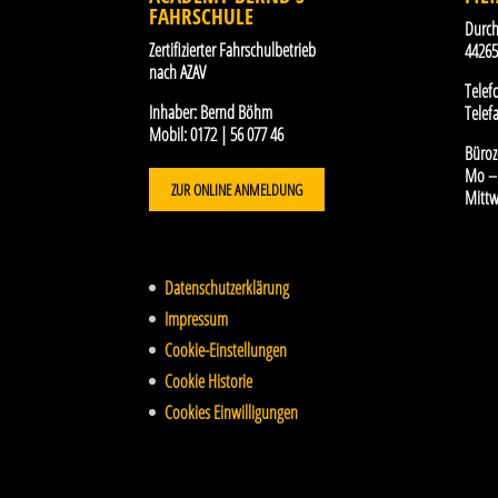
FAHRSCHULE
Durch
Zertifizierter Fahrschulbetrieb
4426
nach AZAV
Telef
Inhaber:
Bernd Böhm
Telefa
Mobil:
0172 | 56 077 46
Büroz
Mo – 
ZUR ONLINE ANMELDUNG
Mittw
Datenschutzerklärung
Impressum
Cookie-Einstellungen
Cookie Historie
Cookies Einwilligungen