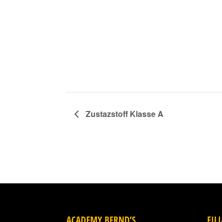
Zustazstoff Klasse A
ACADEMY BERND’S
FIL