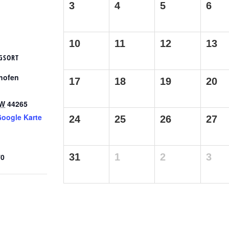
3
4
5
6
10
11
12
13
GSORT
ghofen
17
18
19
20
W
44265
oogle Karte
24
25
26
27
31
1
2
3
70