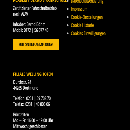
ACADEMY BERND’S FAHRSCHULE
Datenschutzerklärung
Zertifizierter Fahrschulbetrieb
Impressum
nach AZAV
Cookie-Einstellungen
Inhaber:
Bernd Böhm
Cookie Historie
Mobil:
0172 | 56 077 46
Cookies Einwilligungen
ZUR ONLINE ANMELDUNG
FILIALE WELLINGHOFEN
Durchstr. 24
44265 Dortmund
Telefon:
0231 | 39 708 70
Telefax:
0231 | 40 806 06
Bürozeiten
Mo – Fr: 16.00 – 19.00 Uhr
Mittwoch: geschlossen